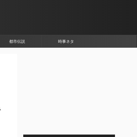
都市伝説
時事ネタ
み