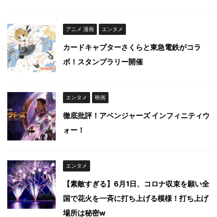
アニメ 漫画
エンタメ
カードキャプターさくらと東急電鉄がコラ
ボ！スタンプラリー開催
エンタメ
映画
徹底批評！アベンジャーズ インフィニティウ
ォー！
エンタメ
【素敵すぎる】6月1日、コロナ収束を願い全
国で花火を一斉に打ち上げる模様！打ち上げ
場所は秘密w