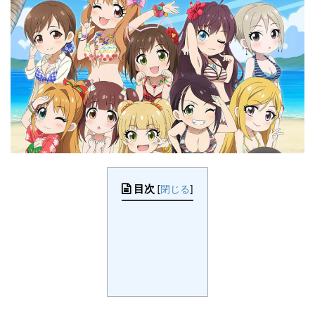
目次
[
閉じる
]