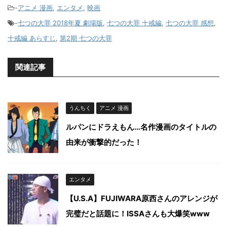
-
アニメ 漫画
,
エンタメ
,
映画
-
七つの大罪 2018年夏 劇場版
,
七つの大罪 十戒編
,
七つの大罪 感想
,
十戒編 あらすじ
,
第2期 七つの大罪
関連記事
うんちく
アニメ 漫画
ルパンにドラえもん…名作漫画のタイトルの
由来が衝撃的だった！
エンタメ
【U.S.A】FUJIWARA原西さんのアレンジが
完璧だと話題に！ISSAさんも大爆笑www