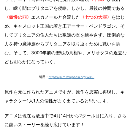
し、瞬く間にブリタニアを侵略。しかし、最後の仲間である
〈傲慢の罪〉
エスカノールと合流した
〈七つの大罪〉
をはじ
め、キャメロット王国の若き王アーサー・ペンドラゴン、そ
してブリタニアの住人たちは叛逆の炎を絶やさず、圧倒的な
力を持つ魔神族からブリタニアを取り返すために戦いを挑
む。そして、3000年前の聖戦の真相や、メリオダスの過去な
ども明らかになっていく。
引用：
https://ja.m.wikipedia.org/wiki/
原作を元に作られたアニメですが、原作を忠実に再現し、キ
ャラクター1人1人の個性がよく出ていると思います。
アニメは現在も放送中で4月14日から2クール目に入り、さら
に熱いストーリーを繰り広げています！