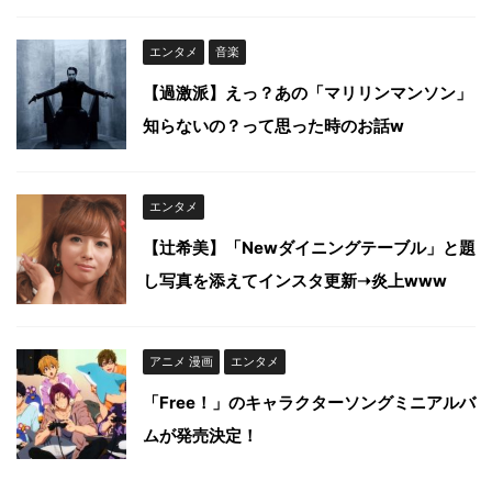
エンタメ
音楽
【過激派】えっ？あの「マリリンマンソン」
知らないの？って思った時のお話w
エンタメ
【辻希美】「Newダイニングテーブル」と題
し写真を添えてインスタ更新➝炎上www
アニメ 漫画
エンタメ
「Free！」のキャラクターソングミニアルバ
ムが発売決定！