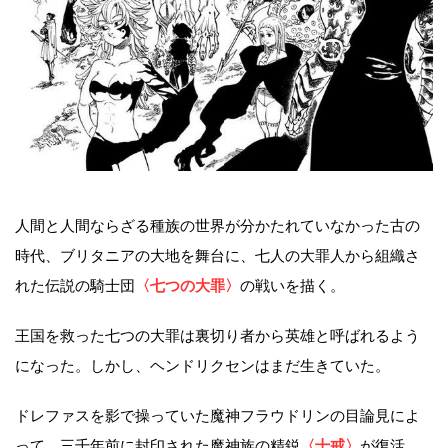
人間と人間ならざる種族の世界が分かたれていなかった古の
時代、ブリタニアの大地を舞台に、七人の大罪人から組織さ
れた伝説の騎士団
〈七つの大罪〉
の戦いを描く。
王国を救った七つの大罪は裏切り者から英雄と呼ばれるよう
になった。しかし、ヘンドリクセンはまだ生きていた。
ドレファスを影で操っていた魔神フラウドリンの目論見によ
って、三千年前に封印された魔神族の精鋭
〈十戒〉
が復活