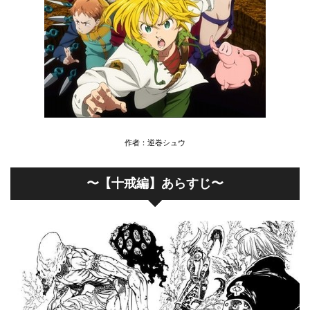
作者：逆巻シュウ
〜【十戒編】あらすじ〜