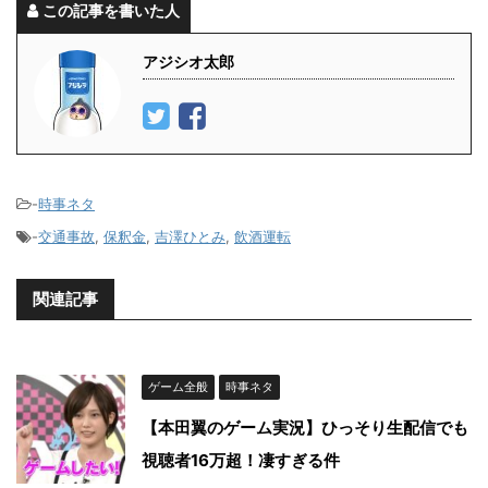
この記事を書いた人
アジシオ太郎
-
時事ネタ
-
交通事故
,
保釈金
,
吉澤ひとみ
,
飲酒運転
関連記事
ゲーム全般
時事ネタ
【本田翼のゲーム実況】ひっそり生配信でも
視聴者16万超！凄すぎる件