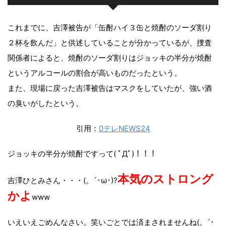
これまでに、吉澤被告が「缶酎ハイ３缶と焼酎のソーダ割り
２杯を飲んだ」と供述していることが分かっているが、捜査
関係者によると、焼酎のソーダ割りはジョッキの半分が焼酎
というアルコールの割合が高いものだったという。
また、現場に戻った吉澤被告はマスクをしていたが、強い酒
の臭いがしたという。
引用：
0テレNEWS24
ジョッキの半分が焼酎ですって( ﾟДﾟ)！！！
本気の
ストロング
吉澤ひとみさん・・・(。´･ω･)?
かよ
www
いえいえごめんなさい。笑いごとでは済まされませんね(。´･