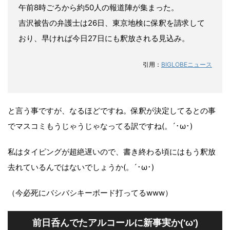
午前8時ごろから約50人の報道陣が集まった。
吉沢被告の弁護士は26日、東京地検に保釈を請求して
おり、早ければ今日27日にも釈放される見込み。
引用：
BIGLOBEニュース
と言う事ですが、なるほどですね。保釈が決定してるとの事
でマスコミもうじゃうじゃなってる訳ですね(。´･ω･)
私はタイピングが超絶遅いので、書き終わる頃にはもう釈放
去れているんではないでしょうか(。´･ω･)
（今必死にバシバシキーボード打ってるwww）
前日呑んでたアルコールに新事実か('ω')