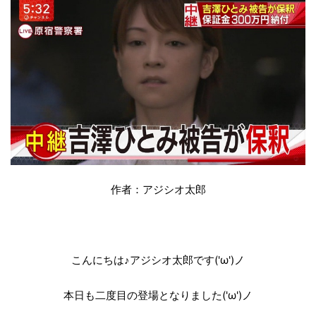
作者：アジシオ太郎
こんにちは♪アジシオ太郎です('ω')ノ
本日も二度目の登場となりました('ω')ノ