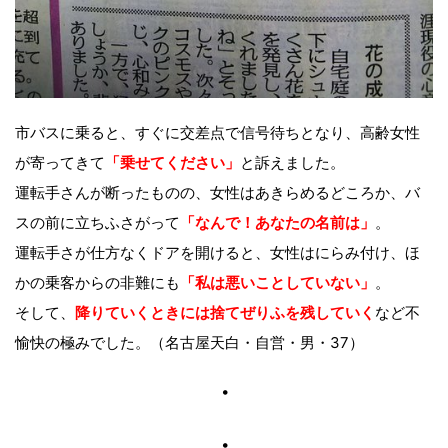
市バスに乗ると、すぐに交差点で信号待ちとなり、高齢女性
が寄ってきて
「乗せてください」
と訴えました。
運転手さんが断ったものの、女性はあきらめるどころか、バ
スの前に立ちふさがって
「なんで！あなたの名前は」
。
運転手さが仕方なくドアを開けると、女性はにらみ付け、ほ
かの乗客からの非難にも
「私は悪いことしていない」
。
そして、
降りていくときには捨てぜりふを残していく
など不
愉快の極みでした。（名古屋天白・自営・男・37）
・
・