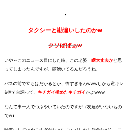
・
タクシーと勘違いしたのかw
クソばばぁw
いや～このニュース目にした時、この老婆
一瞬大丈夫か
と思
ってしまったんですが、頭湧いてるんだろうね。
バスの前で立ちはだかるとか、怖すぎるわwwwしかも逆キレ
&捨て台詞って、
キチガイ極めたキチガイ
かよwww
なんて事一人でつぶやいていたのですが（友達がいないもの
でw）
珍事にしてはやりすぎだなと(。´･ω･)しかし残念ながら、こ