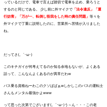
っているだけで、電車で言えば踏切で電車を止め、乗ろうと
するのと同じである。 少し前に外マイクで
「法令違反」「運
行妨害」「万が一、転倒し怪我をした時の責任問題」
等々を
外マイクで丁重に説明したのに、営業所へ苦情が入りました
ね。
だってさ(。´･ω･)
このキチガイが何考えてるのか知る余地もないが、よくある
話って、こんなんよくあるのが異常だわw
バス乗る資格ねーわこのクソばばぁwしかしこのバスの運転士
さんもメンタル最強かよwww
って思った次第でございます(。´･ω･)う～ん・・・この老