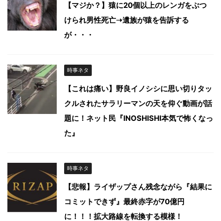
【マジか？】猿に20個以上のレンガをぶつ
けられ男性死亡➝遺族が猿を告訴する
が・・・
時事ネタ
【これは痛い】野良イノシシに思い切りタッ
クルされたサラリーマンの天を仰ぐ動画が話
題に！ネット民『INOSHISHI本気で怖くなっ
た』
時事ネタ
【悲報】ライザップさん残念ながら『結果に
コミットできず』最終赤字が70億円
に！！！拡大路線を転換する模様！