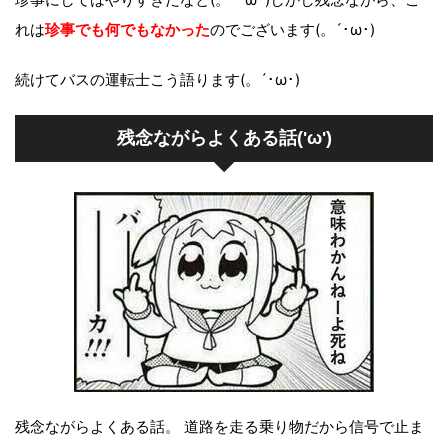
れは
珍事でも何でもなかった
のでございます(。´･ω･)
続けてバスの運転士こう語ります(。´･ω･)
残念ながらよくある話('ω')
残念ながらよくある話。 道路を走る乗り物だから信号で止ま