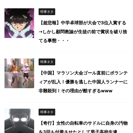
時事ネタ
【超悲報】中学卓球部が大会で3位入賞する
➝しかし顧問教諭が生徒の前で賞状を破り捨
てる事態・・・
時事ネタ
【中国】マラソン大会ゴール直前にボランテ
ィアが乱入！優勝を逃した中国人ランナーに
非難殺到！その理由が酷すぎるwww
時事ネタ
【奇行】女性の自転車のサドルに自身の汚物
を3回も付着させたとして男子高校生逮