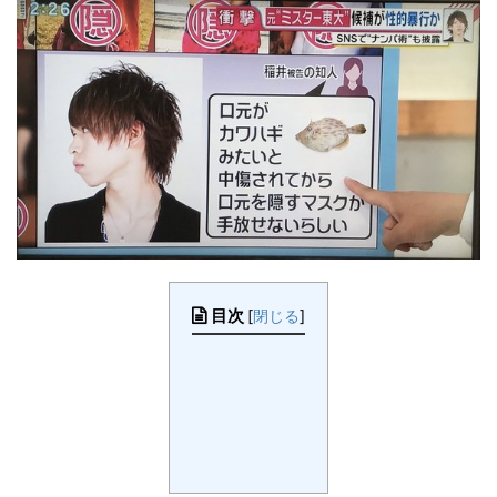
目次
[
閉じる
]