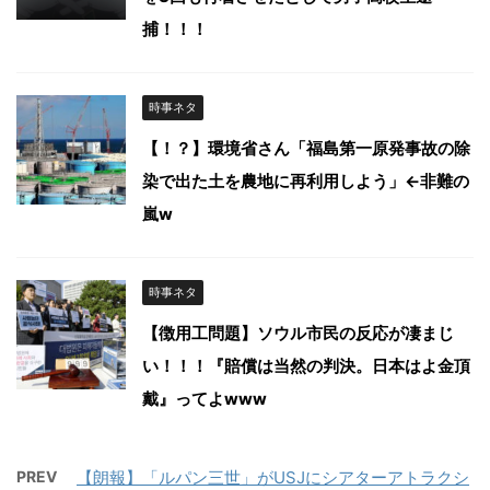
捕！！！
時事ネタ
【！？】環境省さん「福島第一原発事故の除
染で出た土を農地に再利用しよう」←非難の
嵐w
時事ネタ
【徴用工問題】ソウル市民の反応が凄まじ
い！！！『賠償は当然の判決。日本はよ金頂
戴』ってよwww
PREV
【朗報】「ルパン三世」がUSJにシアターアトラクシ