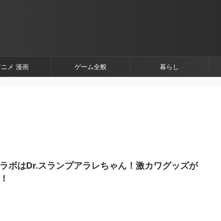
アニメ 漫画
ゲーム全般
暮らし
コラボはDr.スランプアラレちゃん！激カワグッズが
現！