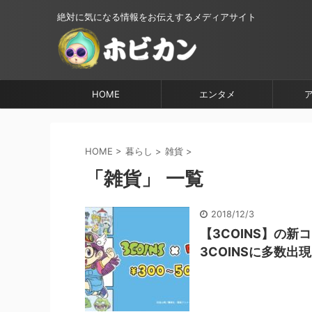
絶対に気になる情報をお伝えするメディアサイト
HOME
エンタメ
HOME
>
暮らし
>
雑貨
>
「雑貨」 一覧
2018/12/3
【3COINS】の新
3COINSに多数出