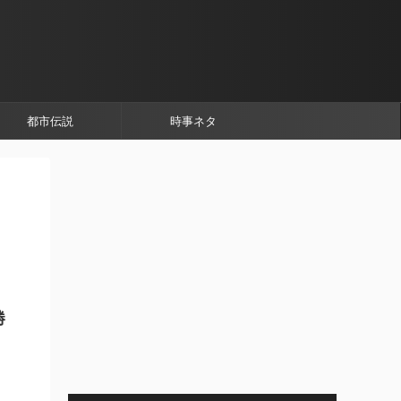
都市伝説
時事ネタ
勝