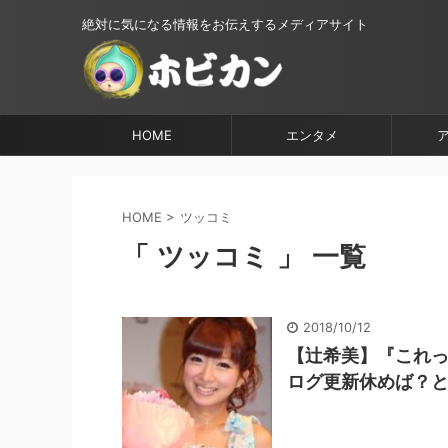
絶対に気になる情報をお伝えするメディアサイト
HOME
エンタメ
HOME
>
ツッコミ
「 ツッコミ 」 一覧
2018/10/12
【辻希美】『これっ
ログ更新休めば？