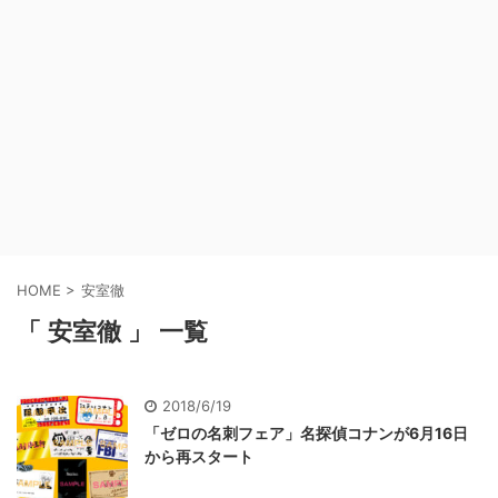
HOME
>
安室徹
「 安室徹 」 一覧
2018/6/19
「ゼロの名刺フェア」名探偵コナンが6月16日
から再スタート