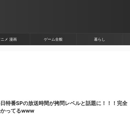
アニメ 漫画
ゲーム全般
暮らし
日特番SPの放送時間が拷問レベルと話題に！！！完全
かってるwww