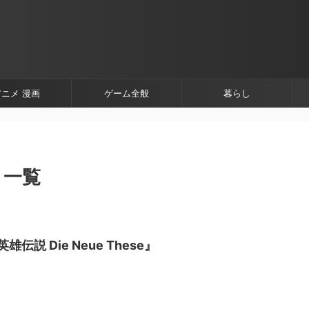
アニメ 漫画
ゲーム全般
暮らし
」 一覧
説 Die Neue These』