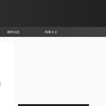
都市伝説
時事ネタ
座