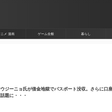
アニメ 漫画
ゲーム全般
暮らし
ナウジーニョ氏が借金地獄でパスポート没収。さらに口
と話題に・・・