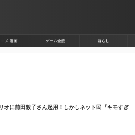
アニメ 漫画
ゲーム全般
暮らし
リオに前田敦子さん起用！しかしネット民『キモすぎ