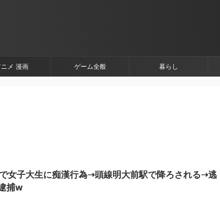
アニメ 漫画
ゲーム全般
暮らし
で女子大生に痴漢行為➝頭線明大前駅で降ろされる➝逃
逮捕w