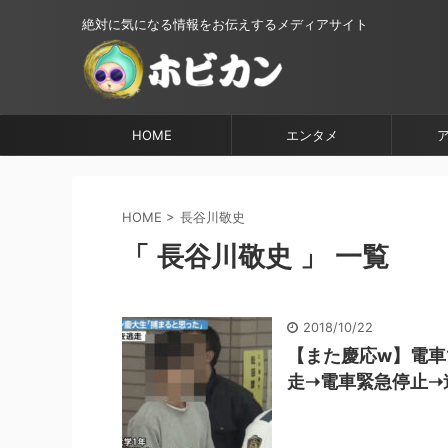
絶対に気になる情報をお伝えするメディアサイト
HOME
エンタメ
HOME
>
長谷川敬史
「 長谷川敬史 」 一覧
2018/10/22
【また慶応w】電車
走➝電車緊急停止➝