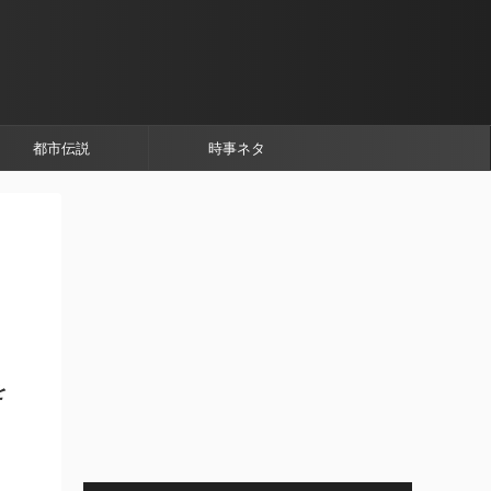
都市伝説
時事ネタ
を