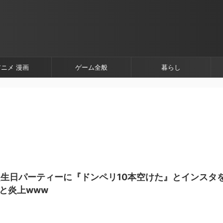
アニメ 漫画
ゲーム全般
暮らし
生日パーティーに『ドンペリ10本空けた』とインスタ
と炎上www