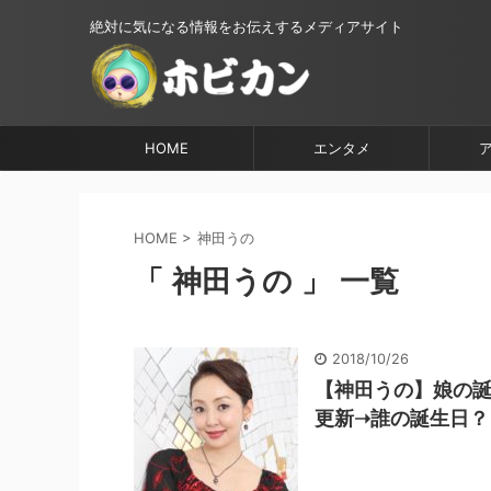
絶対に気になる情報をお伝えするメディアサイト
HOME
エンタメ
HOME
>
神田うの
「 神田うの 」 一覧
2018/10/26
【神田うの】娘の誕
更新➝誰の誕生日？