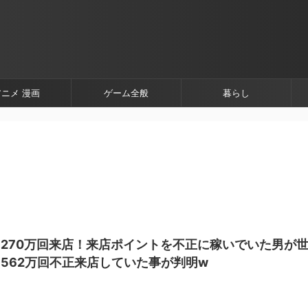
アニメ 漫画
ゲーム全般
暮らし
270万回来店！来店ポイントを不正に稼いでいた男が
562万回不正来店していた事が判明w