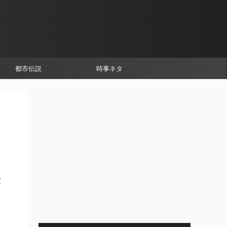
都市伝説
時事ネタ
世