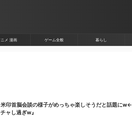
アニメ 漫画
ゲーム全般
暮らし
日米印首脳会談の様子がめっちゃ楽しそうだと話題にw←
チャし過ぎw』