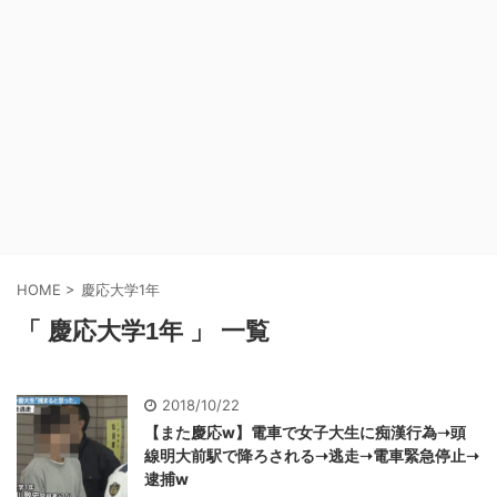
HOME
>
慶応大学1年
「 慶応大学1年 」 一覧
2018/10/22
【また慶応w】電車で女子大生に痴漢行為➝頭
線明大前駅で降ろされる➝逃走➝電車緊急停止➝
逮捕w