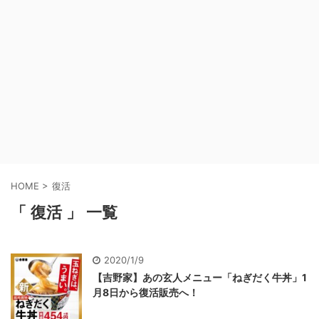
HOME
>
復活
「 復活 」 一覧
2020/1/9
【吉野家】あの玄人メニュー「ねぎだく牛丼」1
月8日から復活販売へ！