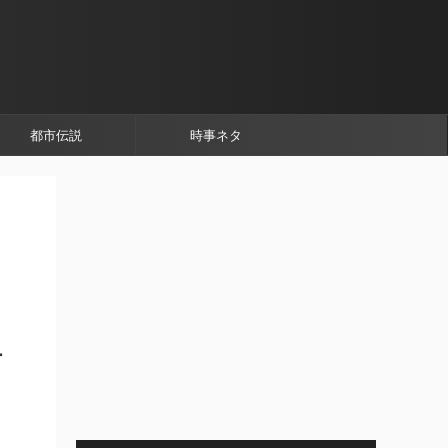
都市伝説
時事ネタ
ー