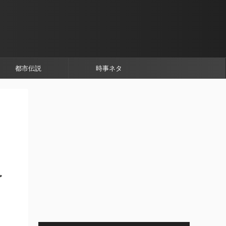
都市伝説
時事ネタ
ゴ