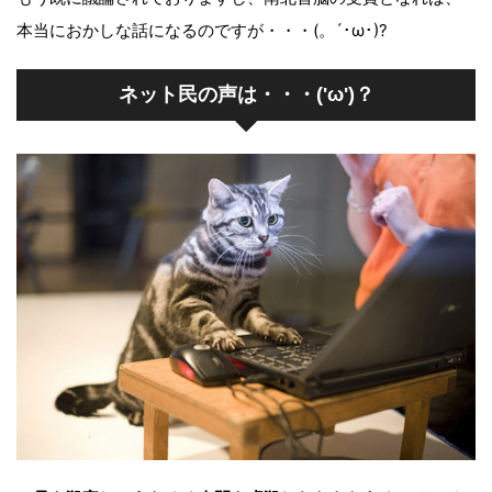
本当におかしな話になるのですが・・・(。´･ω･)?
ネット民の声は・・・('ω')？