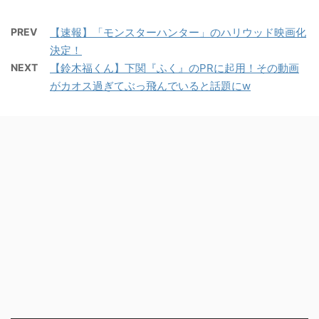
PREV
【速報】「モンスターハンター」のハリウッド映画化
決定！
NEXT
【鈴木福くん】下関『ふく』のPRに起用！その動画
がカオス過ぎてぶっ飛んでいると話題にw