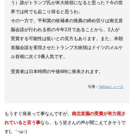
う）誰がトランプ氏が米大統領になると思った？今の世
界では何でも起こり得ると思うわ」
その一方で、平和賞の候補者の推薦の締め切りは
南北首
脳会談
が行われる前の今年2月であることから、2人が
受賞する可能性は低いとの見方もあります。また、米朝
首脳会談を実現させた
トランプ大統領
はドイツの
メルケ
ル首相
に次ぐ3番人気です。
受賞者は日本時間の午後6時に発表されます。
引用：
Yahooニュース
もうすぐ発表って事なんですが、
南北首脳の受賞が有力視さ
れていると言う事
なら、もう皆さんの声が聞こえてきそうで
す(。´･ω･)