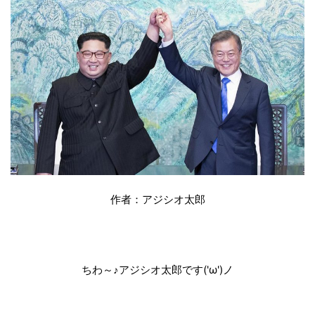
作者：アジシオ太郎
ちわ～♪アジシオ太郎です('ω')ノ