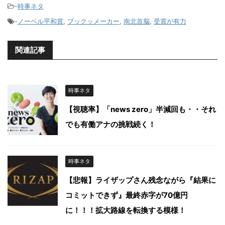
-
時事ネタ
-
ノーベル平和賞
,
ブックッメーカー
,
南北首脳
,
受賞が有力
関連記事
時事ネタ
【視聴率】「news zero」半減回も・・それ
でも有働アナの挑戦続く！
時事ネタ
【悲報】ライザップさん残念ながら『結果に
コミットできず』最終赤字が70億円
に！！！拡大路線を転換する模様！