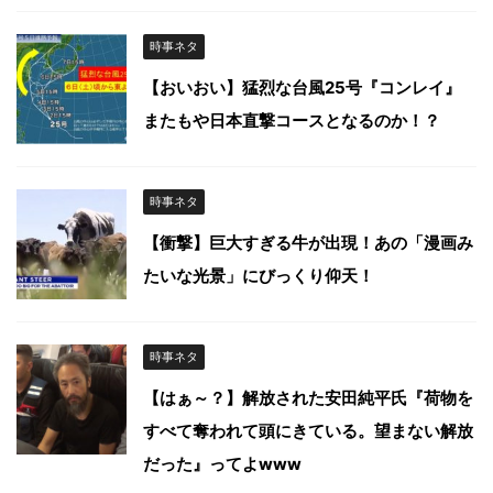
時事ネタ
【おいおい】猛烈な台風25号『コンレイ』
またもや日本直撃コースとなるのか！？
時事ネタ
【衝撃】巨大すぎる牛が出現！あの「漫画み
たいな光景」にびっくり仰天！
時事ネタ
【はぁ～？】解放された安田純平氏『荷物を
すべて奪われて頭にきている。望まない解放
だった』ってよwww