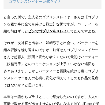
ゴブリンスレイヤー公式サイト
と言った所で、主人公のゴブリンスレイヤーさんは【ゴブリ
ンを殺す事に全てを捧げる戦士】な訳ですが、パーティーを
組む前はずっと
ピンでゴブリンをスレイ
してたんですよね。
それが、女神官と出会い、妖精弓手と出会い、パーティーを
組み冒険を繰り返すのですが、如何せんゴブリンスレイヤー
さんは超職人（頑固？変わり者？）なので最初はパーティー
（妖精弓手）とのコミニケションが上手くいかない場面も
多々あります。しかしパーティーと冒険を続ける度にゴブリ
ンスレイヤーさんの心境に変化が伺えてくるのも作品の見所
ではないか？と思います。
本当は一話からズラリとここで紹介したいのですが、大人の
事情で載せる事が出来ませんので気になる方はYouTubeで探