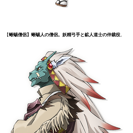
【
蜥蜴僧侶】
蜥蜴人の僧侶。妖精弓手と鉱人道士の仲裁役
。