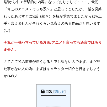
1話から中々衝撃的な内容になっておりまして・・・。最初
『何このアニメ？そっち系？』と思ってましたが、1話を見終
わったあとすぐに2話（続き）を脳が求めてましたからねw上
手く言えませんがそれくらい見応えのある作品だと思います
('ω')
今私が一番ハマっている漫画/アニメと言っても過言ではあり
ません。
さてさて私の前説が長くなると申し訳ないのでまず、まだ見
た事がない人の為にまずはキャラクター紹介と行きましょう
か('ω')ノ
目次
[
閉じる
]