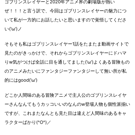
ゴブリンスレイヤーと2020年アニメ界の劇場版が熱い
ぜ！！！と言う訳で、今回はゴブリンスレイヤーの魅力につ
いて私が一方的にお話したいと思いますので覚悟してくださ
い('ω')ノ
そもそも私はゴブリンスレイヤー1話をたまたま動画サイトで
見たのがきっかけで、それからゴブリンスレイヤーにドハマ
りw気がつけば全話に目を通してました('ω')よくある冒険もの
のアニメみたいにファンタジーファンタジーして無い所が私
的にはgood('ω')
どこか人間味のある冒険アニメで主人公のゴブリンスレイヤ
ーさんなんてもうカッコいいのなんのw登場人物も個性派揃い
ですが、これまたなんとも見た目は違えど人間味のあるキャ
ラクターばかり(^O^)／