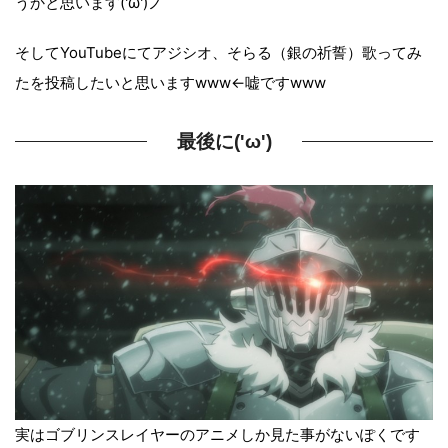
うかと思います('ω')ノ
そしてYouTubeにてアジシオ、そらる（銀の祈誓）歌ってみ
たを投稿したいと思いますwww←嘘ですwww
最後に('ω')
実はゴブリンスレイヤーのアニメしか見た事がないぽくです